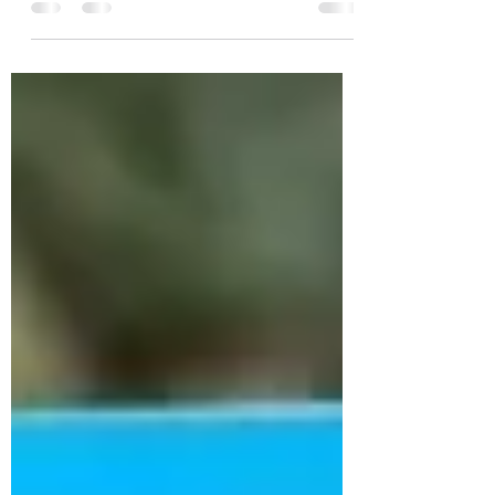
Austrália e ainda poder dar aulas de Yoga ?
Estudantes internacionais aceitos para o
Certificado IV no Curso de Ensino de Yoga da
Byron Yoga Centre podem solicitar um visto
de estudante australiano de 1 ano e estender
o visto por mais 2 anos se também forem
aceitos no curso de Diploma . Para obter mais
detalhes sobre como obter o visto de
estudante na Austrália, leia este artigo
clicando aqui .. Yoga em Byron Bay Byron Bay
é uma