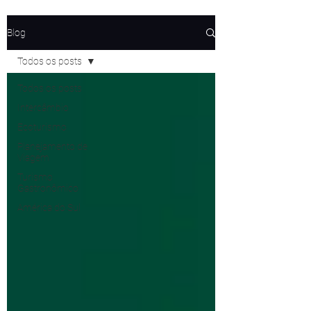
Blog
Todos os posts
Todos os posts
Intercâmbio
Ecoturismo
Planejamento de
Viagem
Turismo
Gastronômico
América do Sul