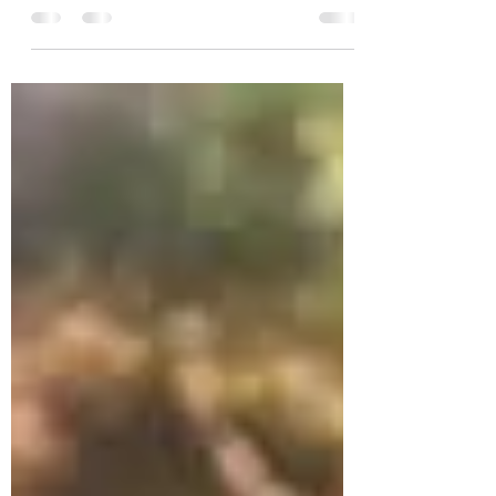
graduados internacionais tenham acesso a
direitos de trabalho pós-estudo estendidos a
partir de 1º de julho de 2023. De acordo com
o visto Temporary Graduate Work (subclasse
485) , o período pós-estudo de 'permanência e
trabalho' para graduados qualificados com as
qualificações listadas aumentará, como
segue: 👉 Quatro anos para graduados em
Bacharelado a partir de dois anos anteriores.
👉 Cin