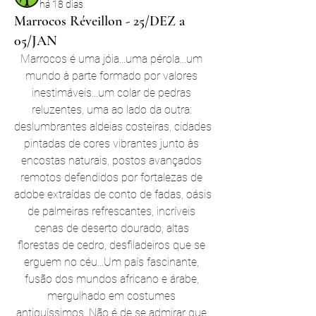
há 18 dias
Marrocos Réveillon - 25/DEZ a
05/JAN
Marrocos é uma jóia...uma pérola...um 
mundo à parte formado por valores 
inestimáveis...um colar de pedras 
reluzentes, uma ao lado da outra: 
deslumbrantes aldeias costeiras, cidades 
pintadas de cores vibrantes junto às 
encostas naturais, postos avançados 
remotos defendidos por fortalezas de 
adobe extraídas de conto de fadas, oásis 
de palmeiras refrescantes, incríveis 
cenas de deserto dourado, altas 
florestas de cedro, desfiladeiros que se 
erguem no céu...Um país fascinante, 
fusão dos mundos africano e árabe, 
mergulhado em costumes 
antiquíssimos. Não é de se admirar que 