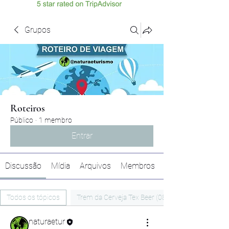
Grupos
Roteiros
Público
·
1 membro
Entrar
Discussão
Mídia
Arquivos
Membros
Todos os tópicos
Trem da Cerveja Tex Beer (08/NOV) (0)
naturaetur