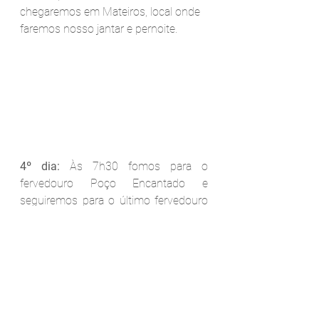
chegaremos em Mateiros, local onde 
faremos nosso jantar e pernoite. 
4º dia:
 Às 7h30 fomos para o 
fervedouro Poço Encantado e 
seguiremos para o último fervedouro 
Bela Vista. Às 11h seguimos para o 
local onde almoçamos uma deliciosa 
comida caseira bem temperada e com 
o gostinho da região. Retornamos 
para a estrada e chegamos na Serra 
da Catedral, parada para 