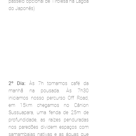
passeio opcional de Tirolesa na Lagoa 
do Japonês) 
2º Dia:
 Às 7h tomamos café da 
manhã na pousada. Às 7h30 
iniciamos nosso percurso Off Road, 
em 15km chegamos no Cânion 
Sussuapara, uma fenda de 25m de 
profundidade, as raízes penduradas 
nos paredões dividem espaços com 
samambaias nativas e as águas que 