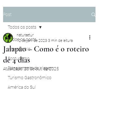
Post
Todos os posts
naturaetur
Todos os posts
12 de jan. de 2023
3 min de leitura
Jalapão – Como é o roteiro
Intercâmbio
de 4 dias
Ecoturismo
Planejamento de Viagem
Atualizado:
23 de out. de 2025
Turismo Gastronômico
América do Sul