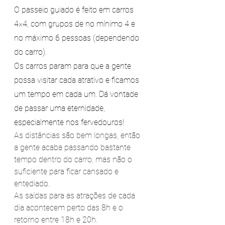
O passeio guiado é feito em carros 
4×4, com grupos de no mínimo 4 e 
no máximo 6 pessoas (dependendo 
do carro). 
Os carros param para que a gente 
possa visitar cada atrativo e ficamos 
um tempo em cada um. Dá vontade 
de passar uma eternidade, 
especialmente nos fervedouros!
As distâncias são bem longas, então 
a gente acaba passando bastante 
tempo dentro do carro, mas não o 
suficiente para ficar cansado e 
entediado.
As saídas para as atrações de cada 
dia acontecem perto das 8h e o 
retorno entre 18h e 20h.