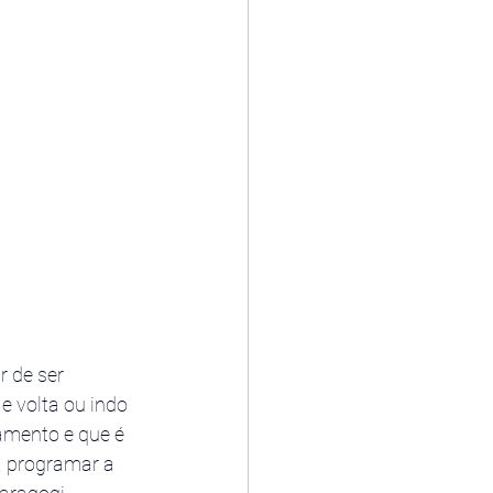
r de ser 
e volta ou indo 
amento e que é 
a programar a 