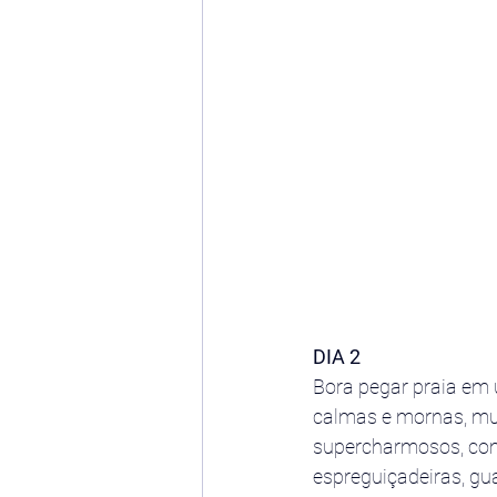
DIA 2
Bora pegar praia em u
calmas e mornas, muit
supercharmosos, com
espreguiçadeiras, gu