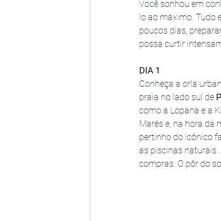
Você sonhou em conhe
lo ao máximo. Tudo 
poucos dias, prepara
possa curtir intens
DIA 1
Conheça a orla urban
praia no lado sul de 
P
como a Lopana e a Ka
Marés e, na hora da 
pertinho do icônico fa
as piscinas naturais.
compras. O pôr do so