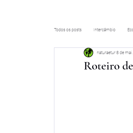
Todos os posts
Intercâmbio
Ec
naturaetur
8 de mai
Roteiro de