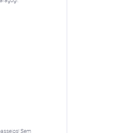
aragogi.
 passeios! Sem 