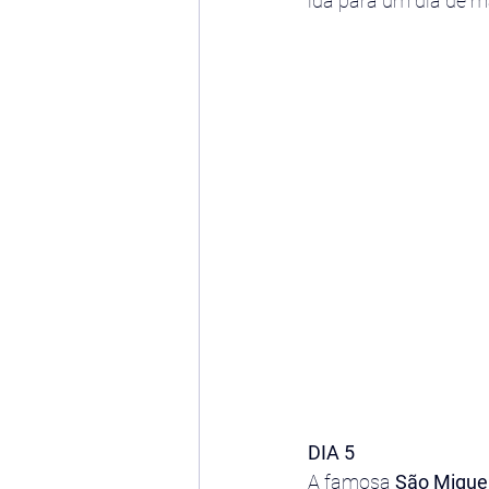
ida para um dia de m
DIA 5
A famosa 
São Miguel