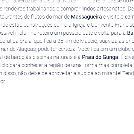
 é uma verdadeira piscina. No caminho até lá, passe no 
P
 rendeiras trabalhando e comprar lindos artesanatos. Dep
taurantes de frutos do mar de 
Massagueira
 e visite o
 cen
onde estão construções como a Igreja e Convento Francis
sível incluir no roteiro um passeio bate e volta para a
 Ba
e coral da praia, que fica a 35 km de Maceió, suaviza as on
ar de Alagoas, pode ter certeza. Você fica em um clube d
l de barco às piscinas naturais e à 
Praia do Gunga
. É div
ciclo para conhecer a região de uma forma mas completa,
disso, não deixe de aproveitar a subida ao mirante! Tend
or.