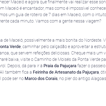
cer Maceió e agora que finalmente vai realizar esse sonh
em Maceió é encantador, mas como é impossível conhece
mos um guia de roteiro de 7 dias em Maceió, com o intuit
amente cada minuto. Vamos com a gente nessa viagem?
a de Maceió, possivelmente a mais bonita do Nordeste. 
onta Verde
, caminhar pelo calçadão e aproveitar a estrut
noa, que servem refeições deliciosas. Cheque mais um v
maré baixa, visite o Caminho de Moisés da Ponta Verde pa
rol. Depois, dá para ir à 
Praia da Pajuçara
 fazer o passeio
 Ali também fica a 
Feirinha de Artesanato da Pajuçara
, ót
l pode ser no 
Marco dos Corais
, no píer do antigo Alagoas