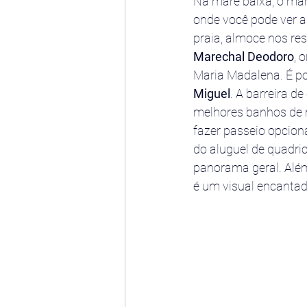
Na maré baixa, o mar
onde você pode ver as
praia, almoce nos res
Marechal Deodoro
, 
Maria Madalena. É pos
Miguel
. A barreira d
melhores banhos de m
fazer passeio opciona
do aluguel de quadri
panorama geral. Além 
é um visual encantad