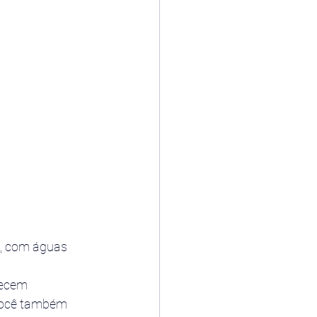
a, com águas 
recem 
 Você também 