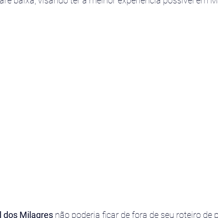
aré baixa, visando ter a melhor experiência possível em M
 dos Milagres
 não poderia ficar de fora de seu roteiro de