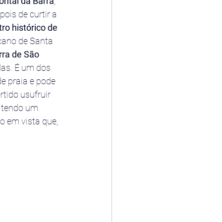
ontal da Barra
, 
ois de curtir a 
tro histórico de 
cano de Santa 
rra de São 
das. É um dos 
e praia e pode 
ertido usufruir 
 tendo um 
o em vista que, 