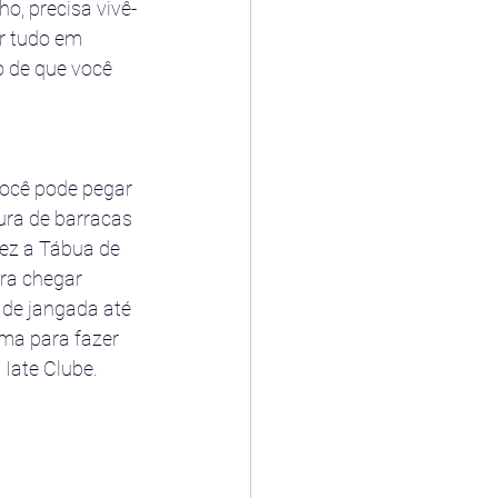
o, precisa vivê-
r tudo em 
o de que você 
Você pode pegar 
ura de barracas 
ez a Tábua de 
ra chegar 
 de jangada até 
ima para fazer 
 Iate Clube.