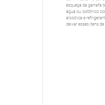
esqueça da garrafa t
água ou isotônico co
alcoólica e refrigera
deixar esses itens d