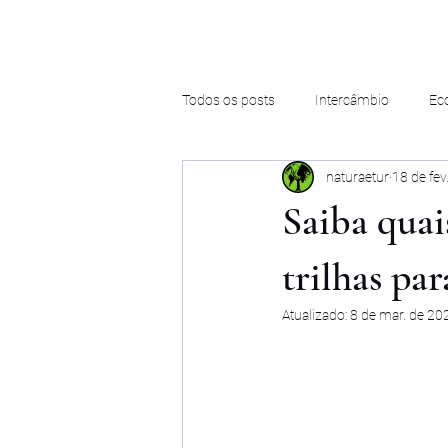
Todos os posts
Intercâmbio
Ec
naturaetur
18 de fev
Saiba quai
trilhas pa
Atualizado:
8 de mar. de 20