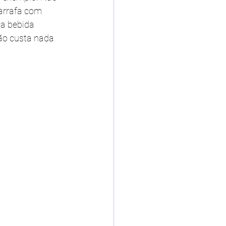
arrafa com 
ça bebida 
não custa nada 