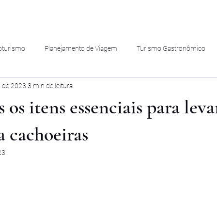
oturismo
Planejamento de Viagem
Turismo Gastronômico
. de 2023
3 min de leitura
s os itens essenciais para lev
ra cachoeiras
23