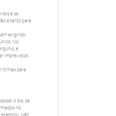
veis e se 
ão e tanto para 
bam exigindo 
único. No 
rgulho, é 
ar imprevistos. 
 trilhas para 
assar o dia, se 
inhados no 
r exemplo. Não 