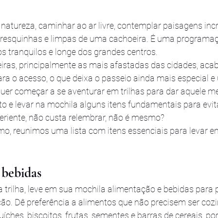
 natureza, caminhar ao ar livre, contemplar paisagens incrí
fresquinhas e limpas de uma cachoeira. É uma programaç
 tranquilos e longe dos grandes centros.
iras, principalmente as mais afastadas das cidades, aca
ara o acesso, o que deixa o passeio ainda mais especial e 
uer começar a se aventurar em trilhas para dar aquele me
to e levar na mochila alguns itens fundamentais para evit
periente, não custa relembrar, não é mesmo?
o, reunimos uma lista com itens essenciais para levar em
 bebidas
 trilha, leve em sua mochila alimentação e bebidas para p
ão. Dê preferência a alimentos que não precisem ser coz
ches, biscoitos, frutas, sementes e barras de cereais, po