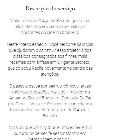
Descrição do serviço
Muito antes de O Agente Secreto ganhar as
telas, Recife já era cenário de histórias
marcantes do cinema brasileiro.
Neste roteiro especial, você percorre os locais
que ajudaram a construir essa trajetória dos
clássicos consagrados aos filmes mais
recentes com ênfase em O Agente Secreto,
que colocou Recife novamente no centro das
atenções.
O passeio passa por bairros icônicos, áreas
históricas e locações reais de filmes como
Aquarius, Deus é Brasileiro, Gonzaga De Pai
pra Filho, Lisbela e o Prisioneiro, conectando
tudo ao olhar contemporâneo de O Agente
Secreto.
Mais do que um city tour, é uma experiência
cultural, onde Recife se transforma em
personagem principal!