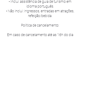
• Inclui: assistência de guia de turismo em
idioma português.
• Não inclui: Ingressos, entradas em atrações,
refeição/bebida.
Política de cancelamento:
Em caso de cancelamento até as 16h do dia
anterior à saída do passeio, haverá devolução
de 80% do valor pago. Após esse horário, e
em caso de não comparecimento (no-show),
não haverá reembolso. Também não haverá
reembolso por mudanças decorrentes de
condições atmosféricas ou catástrofes
naturais, bem como decisões
governamentais, greves e passeatas.
Valor: R$78 por pessoa
https://luckreceptivo.com.br/passeio/recife/cit
y-tour-recife-de-cinema?parceiro=a006