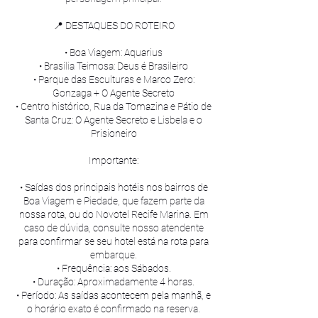
📍 DESTAQUES DO ROTEIRO
• Boa Viagem: Aquarius
• Brasília Teimosa: Deus é Brasileiro
• Parque das Esculturas e Marco Zero:
Gonzaga + O Agente Secreto
• Centro histórico, Rua da Tomazina e Pátio de
Santa Cruz: O Agente Secreto e Lisbela e o
Prisioneiro
Importante:
• Saídas dos principais hotéis nos bairros de
Boa Viagem e Piedade, que fazem parte da
nossa rota, ou do Novotel Recife Marina. Em
caso de dúvida, consulte nosso atendente
para confirmar se seu hotel está na rota para
embarque.
• Frequência: aos Sábados.
• Duração: Aproximadamente 4 horas.
• Período: As saídas acontecem pela manhã, e
o horário exato é confirmado na reserva.