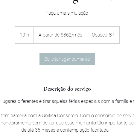
Faça uma simulação
A
partir
10 h
1
A partir de $362/mês
Osasco-SP
de
$362/mês
0
h
Solicitar agendamento
Descrição do serviço
 lugares diferentes e tirar aquelas férias especiais com a família 
tem parceria com a Unifisa Consórcio. Com o consórcio de servi
financeiramente sem deixar que esse momento tão importante pe
de até 36 meses e contemplação facilitada.⠀