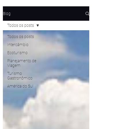
Blog
Todos os posts
Todos os posts
Intercâmbio
Ecoturismo
Planejamento de
Viagem
Turismo
Gastronômico
América do Sul