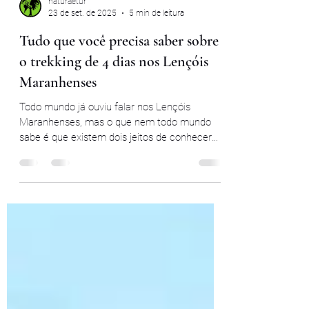
naturaetur
23 de set. de 2025
5 min de leitura
Tudo que você precisa saber sobre
o trekking de 4 dias nos Lençóis
Maranhenses
Todo mundo já ouviu falar nos Lençóis
Maranhenses, mas o que nem todo mundo
sabe é que existem dois jeitos de conhecer
esse lugar maravilhoso: pelos passeios
tradicionais (feitos de 4x4 ou quadriciclo, que
te buscam de manhã no hotel e levam de
volta no fim do dia) ou a pé, por uma trilha de
quase 50 km que dura de 3 a 4 dias. Também
tem o Extreme Trekking de 8 dias que
acontece 1 vez por ano no mês de junho. A