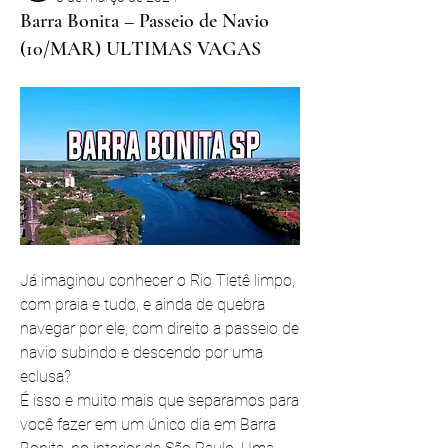
Barra Bonita – Passeio de Navio
(10/MAR) ULTIMAS VAGAS
Já imaginou conhecer o Rio Tietê limpo, 
com praia e tudo, e ainda de quebra 
navegar por ele, com direito a passeio de 
navio subindo e descendo por uma 
eclusa?
É isso e muito mais que separamos para 
você fazer em um único dia em Barra 