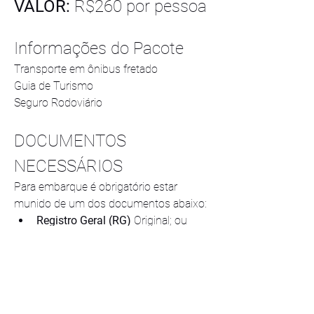
VALOR: 
R$260 por pessoa
Informações do Pacote
Transporte em ônibus fretado 
Guia de Turismo 
Seguro Rodoviário 
DOCUMENTOS 
NECESSÁRIOS
Para embarque é obrigatório estar 
munido de um dos documentos abaixo:
Registro Geral (RG)
 Original; ou
Carteira de Habilitação 
(CNH)
 Original; ou
Passaporte
 Original.
Não possuindo nenhum destes 
documentos, também será permitido 