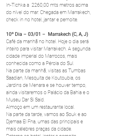
In-Tichka a  2260,00 mts metros acima 
do nível do mar. Chegada em Marrakech, 
check in no hotel, jantar e pernoite.
10º Dia – 03/01 –  Marrakech (C, A, J) 
Café da manhã no hotel. Hoje o dia será 
inteiro para visitar Marrakech. A segunda 
cidade imperial do Marrocos, mais 
conhecida como a Pérola do Sul.
Na parte da manhã, visitas as Tumbas 
Saadian, Mesquita de Koutoubia, os 
Jardins de Menara e se houver tempo, 
ainda visitaremos o Palácio da Bahia e o 
Museu Dar Si Said.
Almoço em um restaurante local.
Na parte da tarde, vamos ao Souk e ao 
Djemaa El Fna, umas das principais e 
mais célebres praças da cidade.