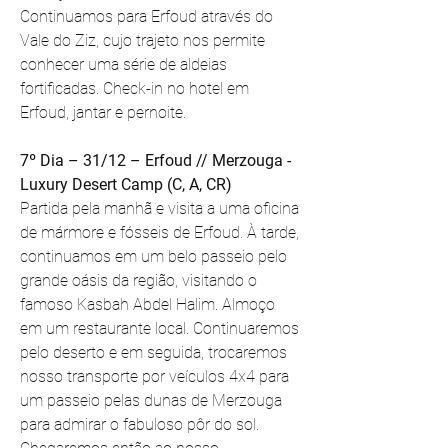
Continuamos para Erfoud através do 
Vale do Ziz, cujo trajeto nos permite 
conhecer uma série de aldeias 
fortificadas. Check-in no hotel em 
Erfoud, jantar e pernoite. 
7º Dia – 31/12 – Erfoud // Merzouga - 
Luxury Desert Camp (C, A, CR)
Partida pela manhã e visita a uma oficina 
de mármore e fósseis de Erfoud. À tarde, 
continuamos em um belo passeio pelo 
grande oásis da região, visitando o 
famoso Kasbah Abdel Halim. Almoço 
em um restaurante local. Continuaremos 
pelo deserto e em seguida, trocaremos 
nosso transporte por veículos 4x4 para 
um passeio pelas dunas de Merzouga 
para admirar o fabuloso pôr do sol. 