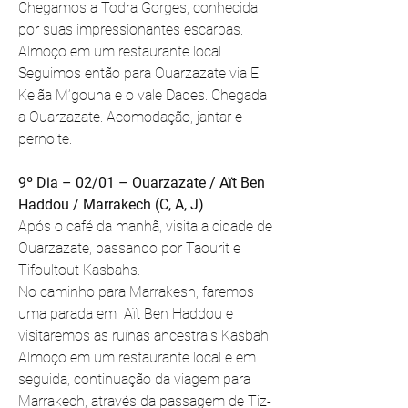
Chegamos a Todra Gorges, conhecida 
por suas impressionantes escarpas. 
Almoço em um restaurante local.  
Seguimos então para Ouarzazate via El 
Kelãa M’gouna e o vale Dades. Chegada 
a Ouarzazate. Acomodação, jantar e 
pernoite. 
9º Dia – 02/01 – Ouarzazate / Aït Ben 
Haddou / Marrakech (C, A, J)
Após o café da manhã, visita a cidade de 
Ouarzazate, passando por Taourit e 
Tifoultout Kasbahs.
No caminho para Marrakesh, faremos 
uma parada em  Aït Ben Haddou e 
visitaremos as ruínas ancestrais Kasbah.
Almoço em um restaurante local e em 
seguida, continuação da viagem para 
Marrakech, através da passagem de Tiz-