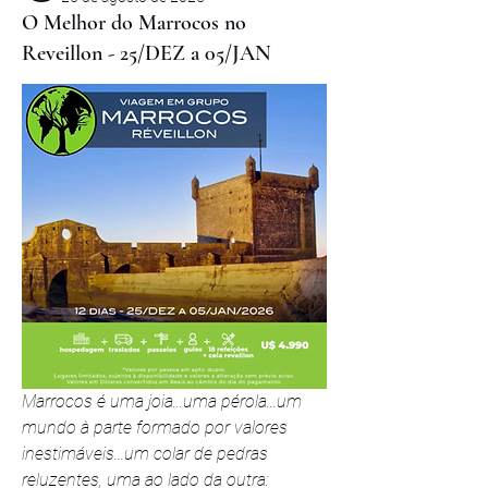
O Melhor do Marrocos no
Reveillon - 25/DEZ a 05/JAN
Marrocos é uma joia...uma pérola...um 
mundo à parte formado por valores 
inestimáveis...um colar de pedras 
reluzentes, uma ao lado da outra: 