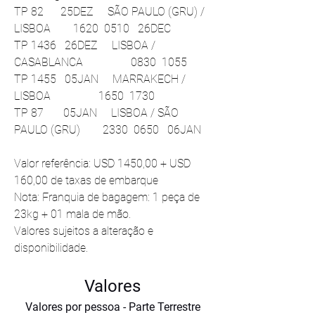
TP 82      25DEZ     SÃO PAULO (GRU) / 
LISBOA        1620  0510   26DEC 
TP 1436   26DEZ     LISBOA / 
CASABLANCA                 0830  1055  
TP 1455   05JAN     MARRAKECH / 
LISBOA                 1650  1730  
TP 87       05JAN     LISBOA / SÃO 
PAULO (GRU)        2330  0650   06JAN 
Valor referência: USD 1450,00 + USD 
160,00 de taxas de embarque 
Nota: Franquia de bagagem: 1 peça de 
23kg + 01 mala de mão.
Valores sujeitos a alteração e 
disponibilidade.
Valores
Valores por pessoa - Parte Terrestre