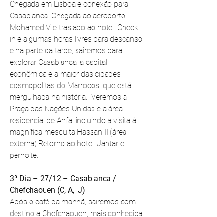
Chegada em Lisboa e conexão para 
Casablanca. Chegada ao aeroporto 
Mohamed V e traslado ao hotel. Check 
in e algumas horas livres para descanso 
e na parte da tarde, sairemos para 
explorar Casablanca, a capital 
econômica e a maior das cidades 
cosmopolitas do Marrocos, que está 
mergulhada na história.  Veremos a 
Praça das Nações Unidas e a área 
residencial de Anfa, incluindo a visita à 
magnífica mesquita Hassan II (área 
externa).Retorno ao hotel. Jantar e 
pernoite.
3º Dia – 27/12 – Casablanca / 
Chefchaouen (C, A,  J)
Após o café da manhã, sairemos com 
destino a Chefchaouen, mais conhecida 