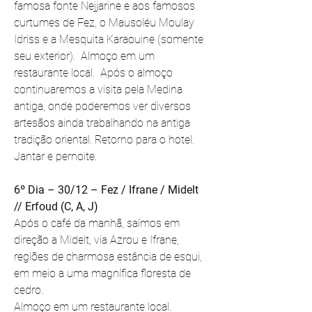
famosa fonte Nejjarine e aos famosos 
curtumes de Fez, o Mausoléu Moulay 
Idriss e a Mesquita Karaouine (somente 
seu exterior).  Almoço em um 
restaurante local.  Após o almoço 
continuaremos a visita pela Medina 
antiga, onde poderemos ver diversos 
artesãos ainda trabalhando na antiga 
tradição oriental. Retorno para o hotel. 
Jantar e pernoite.
6º Dia – 30/12 – Fez / Ifrane / Midelt 
// Erfoud (C, A, J)
Após o café da manhã, saímos em 
direção a Midelt, via Azrou e Ifrane, 
regiões de charmosa estância de esqui, 
em meio a uma magnífica floresta de 
cedro.
Almoço em um restaurante local.