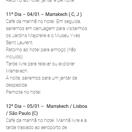
Retorno ao hotel, jantar e pernoite.
11º Dia – 04/01 – Marrakech ( C, J )
Café da manhã no hotel. Em seguida, 
sairemos em carruagem para visitarmos 
os Jardins Majorelle e o Museu Yves 
Saint Laurent.
Retorno ao hotel para almoço (não 
incluído).
Tarde livre para relaxar ou explorar 
Marrakech.
À noite, sairemos para um jantar de 
despedida.
Pernoite no hotel.
12º Dia – 05/01 –  Marrakech / Lisboa 
/ São Paulo (C)
Café da manhã no hotel. Manhã livre e à 
tarde traslado ao aeroporto de 