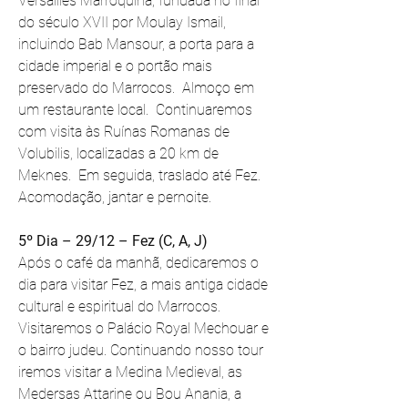
Versailles Marroquina, fundada no final 
do século XVII por Moulay Ismail, 
incluindo Bab Mansour, a porta para a 
cidade imperial e o portão mais 
preservado do Marrocos.  Almoço em 
um restaurante local.  Continuaremos 
com visita às Ruínas Romanas de 
Volubilis, localizadas a 20 km de 
Meknes.  Em seguida, traslado até Fez.  
Acomodação, jantar e pernoite. 
5º Dia – 29/12 – Fez (C, A, J)
Após o café da manhã, dedicaremos o 
dia para visitar Fez, a mais antiga cidade 
cultural e espiritual do Marrocos. 
Visitaremos o Palácio Royal Mechouar e 
o bairro judeu. Continuando nosso tour 
iremos visitar a Medina Medieval, as 
Medersas Attarine ou Bou Anania, a 