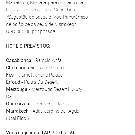
Marrakech, Menara, para embarque a 
Lisboa e conexão para Guarulhos.
*Sugestão de passeio: Voo Panorâmico 
de balão pelos céus de Marrakech.
USD 305,00 por pessoa.
HOTÉIS PREVISTOS:
Casablanca
 - Barcelo Anfa
Chefchaouen
 - Riad Mosaic
Fes
 - Marriott Jnane Palace
Erfoud 
- Palais Du Désert
Merzouga
 - Merzouga Desert Luxury 
Camp
Ouarzazate
 -  Berbere Palace
Marrakech
 - Atlas Jardins de l’Agdal 
(Jaal Riad )
Voos sugeridos: TAP PORTUGAL