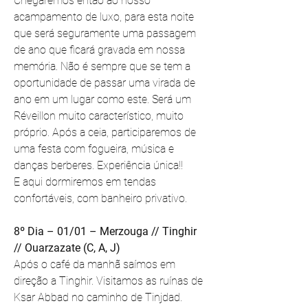
Chegaremos então ao nosso 
acampamento de luxo, para esta noite 
que será seguramente uma passagem 
de ano que ficará gravada em nossa 
memória. Não é sempre que se tem a 
oportunidade de passar uma virada de 
ano em um lugar como este. Será um 
Réveillon muito característico, muito 
próprio. Após a ceia, participaremos de 
uma festa com fogueira, música e 
danças berberes. Experiência única!!
E aqui dormiremos em tendas 
confortáveis, com banheiro privativo.
8º Dia – 01/01 – Merzouga // Tinghir 
// Ouarzazate (C, A, J)
Após o café da manhã saímos em 
direção a Tinghir. Visitamos as ruínas de 
Ksar Abbad no caminho de Tinjdad. 