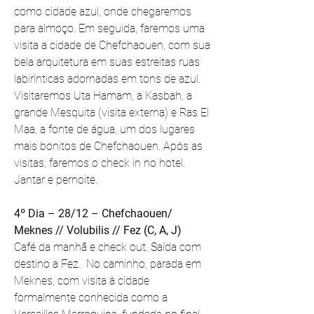
como cidade azul, onde chegaremos 
para almoço. Em seguida, faremos uma 
visita a cidade de Chefchaouen, com sua 
bela arquitetura em suas estreitas ruas 
labirínticas adornadas em tons de azul. 
Visitaremos Uta Hamam, a Kasbah, a 
grande Mesquita (visita externa) e Ras El 
Maa, a fonte de água, um dos lugares 
mais bonitos de Chefchaouen. Após as 
visitas, faremos o check in no hotel. 
Jantar e pernoite.
4º Dia – 28/12 – Chefchaouen/ 
Meknes // Volubilis // Fez (C, A, J)
Café da manhã e check out. Saída com 
destino a Fez.  No caminho, parada em 
Meknes, com visita à cidade 
formalmente conhecida como a 