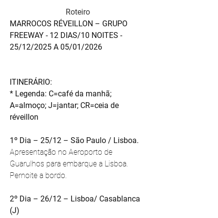
Roteiro
MARROCOS RÉVEILLON – GRUPO 
FREEWAY - 12 DIAS/10 NOITES - 
25/12/2025 A 05/01/2026
ITINERÁRIO:
* Legenda: C=café da manhã; 
A=almoço; J=jantar; CR=ceia de 
réveillon
1º Dia – 25/12 – São Paulo / Lisboa.
Apresentação no Aeroporto de 
Guarulhos para embarque a Lisboa. 
Pernoite a bordo.
2º Dia – 26/12 – Lisboa/ Casablanca 
(J) 