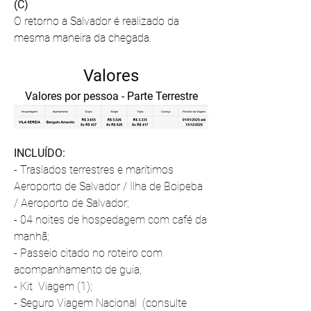
(C)
O retorno a Salvador é realizado da 
mesma maneira da chegada.
Valores
Valores por pessoa - Parte Terrestre
INCLUÍDO:
- Traslados terrestres e marítimos 
Aeroporto de Salvador / Ilha de Boipeba 
/ Aeroporto de Salvador;
- 04 noites de hospedagem com café da 
manhã;
- Passeio citado no roteiro com 
acompanhamento de guia;
- Kit  Viagem (1); 
- Seguro Viagem Nacional  (consulte 