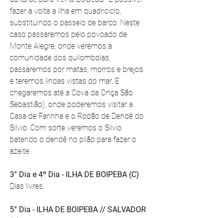
fazer a volta a ilha em quadriciclo, 
substituindo o passeio de barco. Neste 
caso passaremos pelo povoado de 
Monte Alegre, onde veremos a 
comunidade dos quilombolas, 
passaremos por matas, morros e brejos 
e teremos lindas vistas do mar. E 
chegaremos até a Cova da Onça São 
Sebastião), onde poderemos visitar a 
Casa de Farinha e o Rodão de Dendê do 
Silvio. Com sorte veremos o Silvio 
batendo o dendê no pilão para fazer o 
azeite.
3° Dia e 4º Dia - ILHA DE BOIPEBA (C)
Dias livres. 
5° Dia - ILHA DE BOIPEBA // SALVADOR 