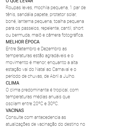
O QUE LEVAR
Roupas leves, mochila pequena, 1 par de 
tênis, sandália papete, protetor solar, 
boné, lanterna pequena, toalha pequena 
para os passeios, repelente, cantil, short 
ou bermuda, maiô e câmera fotográfica.
MELHOR ÉPOCA
Entre Setembro e Dezembro as 
temperaturas estão agradáveis e o 
movimento é menor, enquanto a alta 
estação vai do Natal ao Carnaval e o 
período de chuvas, de Abril a Julho. 
CLIMA
O clima predominante é tropical, com 
temperaturas médias anuais que 
oscilam entre 20ºC e 30ºC. 
VACINAS
Consulte com antecedencia as 
atualizações de vacinação do destino no 