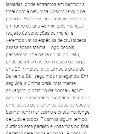
isoladas, onde entramos em harmonia 
total com a natureza. Desembarque na 
praia de Bainema, onde caminharemos 
em torno de uns 45 min pelo mangue 
(sujeito às condições da maré), e 
veremos várias espécias de crustáceos 
desse ecossistema.  Logo depois, 
passamos pela barra do rio do Catu, 
onde adentramos com nosso barco por 
uns 20 minutos, e voltamos à praia de 
Bainema. Daí, seguimos navegando. Em 
seguida, a última praia, totalmente 
selvagem, o destino da nossa viagem. 
Assim que ancorarmos o barco, teremos 
uma pausa para lanches, água de coco e 
banho num mar calmo e cristalino, longe 
de tudo e todos. Ficamos algum tempo 
curtindo este paraíso e voltamos no final 
da tarde para Velha Boipeba.  É possível 