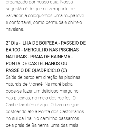
organizado por nosso guia. Nossa 
sugestão é de que no aeroporto de 
Salvador já coloquemos uma roupa leve 
e confortável, como bermuda e chinelo 
havaiana. 
2° Dia - ILHA DE BOIPEBA - PASSEIO DE 
BARCO - MERGULHO NAS PISCINAS 
NATURAIS - PRAIA DE BAINEMA - 
PONTA DE CASTELHANOS OU 
PASSEIO DE QUADRICICLO (C)
Saída de barco em direção às piscinas 
naturais de Morerê. Na maré baixa, 
pode-se fazer um delicioso mergulho 
nas piscinas, no meio dos recifes. O 
Caribe também é aqui. O barco segue 
costeando até a Ponta dos Castelhanos 
no sul da ilha. No caminho passamos 
pela praia de Bainema, uma das mais 