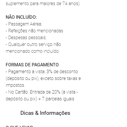
suplemento para maiores de 74 anos).
NÃO INCLUÍDO:
- Passagem Aérea;
- Refeições não mencionadas
- Despesas pessoais;
- Qualquer outro serviço não 
mencionado como incluído.
FORMAS DE PAGAMENTO
- Pagamento à vista: 3% de desconto 
(depósito ou pix), exceto sobre taxas e 
impostos.
- ⁠No Cartão: Entrada de 20% (à vista - 
depósito ou pix) + 7 parcelas iguais
Dicas & Informações