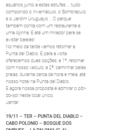
aquários junto a estas estufas .....tudo 
compondo o Invernáculo, o Sombraculo 
e o Jardim Uruguayo ... O parque 
também conta com um restaurante e 
uma lojinha. E até um mirador para se 
avistar baleias!
No meio da tarde vamos retornar a 
Punta del Diablo. E para a volta 
oferecemos duas opções: a 1ª, retornar 
com nosso veículo; a 2ª, caminhar pelas 
praias, durante cerca de hora e meia, até 
nosso hotel na Punta del Diablo.
E agora nossa proposta é admirar o pôr-
do-sol neste local único.
Jantar.
19/11 – TER – PUNTA DEL DIABLO – 
CABO POLONIO – BOSQUE DOS 