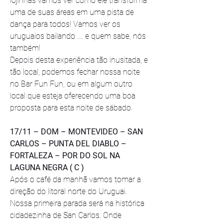
lojinhas vamos ver como ele transforma 
uma de suas áreas em uma pista de 
dança para todos! Vamos ver os 
uruguaios bailando .... e quem sabe, nós 
também!
Depois desta experiência tão inusitada, e 
tão local, podemos fechar nossa noite 
no 
Bar Fun Fun, ou em algum outro 
local que esteja oferecendo uma boa 
proposta para esta noite de sábado. 
17/11 – DOM – MONTEVIDEO – SAN 
CARLOS – PUNTA DEL DIABLO – 
FORTALEZA – POR DO SOL NA 
LAGUNA NEGRA ( C )
Após o café da manhã vamos tomar a 
direção do litoral norte do Uruguai.
Nossa primeira parada será na histórica 
cidadezinha de San Carlos. Onde 