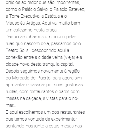
prédios ao redor que são imponentes, 
como o Palácio Salvo, o Palácio Estevez, 
a Torre Executiva, a Estátua e o 
Mausoléu Artigas. Aqui vai muito bem 
um cafezinho nesta praça.
Daqui caminhamos um pouco pelas 
ruas que nascem dela, passamos pelo 
Teatro Solis,  descobrindo aqui a 
conexão entre a cidade velha (vieja) e a 
cidade nova desta tranquila capital.
Depois seguimos novamente à região 
do Mercado del Puerto, para agora sim 
aproveitar e passear por suas gostosas 
ruelas, com restaurantes e bares com 
mesas na calçada, e vistas para o rio-
mar…
E aqui escolhemos um dos restaurantes 
que temos vontade de experimentar, 
sentando-nos junto a estas mesas nas 