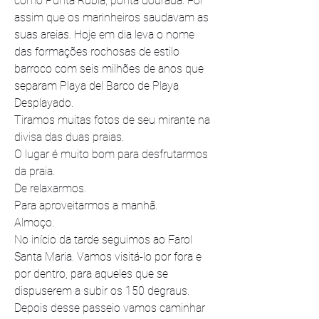
como Punta Rubia, ponta dourada. Foi 
assim que os marinheiros saudavam as 
suas areias. Hoje em dia leva o nome 
das formações rochosas de estilo 
barroco com seis milhões de anos que 
separam Playa del Barco de Playa 
Desplayado.
Tiramos muitas fotos de seu mirante na 
divisa das duas praias.
O lugar é muito bom para desfrutarmos 
da praia.
De relaxarmos.
Para aproveitarmos a manhã. 
Almoço.
No início da tarde seguimos ao Farol 
Santa Maria. Vamos visitá-lo por fora e 
por dentro, para aqueles que se 
dispuserem a subir os 150 degraus.
Depois desse passeio vamos caminhar 