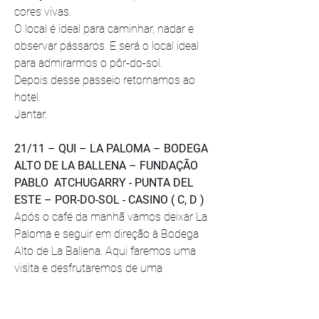
cores vivas.
O local é ideal para caminhar, nadar e 
observar pássaros. E será o local ideal 
para admirarmos o pôr-do-sol.
Depois desse passeio retornamos ao 
hotel.
Jantar.
21/11 – QUI – LA PALOMA – BODEGA 
ALTO DE LA BALLENA – FUNDAÇÃO 
PABLO  ATCHUGARRY - PUNTA DEL 
ESTE – POR-DO-SOL - CASINO ( C, D )
Após o café da manhã vamos deixar La 
Paloma e seguir em direção à Bodega 
Alto de La Ballena. Aqui faremos uma 
visita e desfrutaremos de uma 
degustação de alguns dos mais 
afamados vinhos uruguaios.