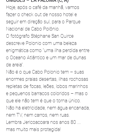
OMBUES – LA PALOMA (C, A)
Hoje, após o café da manhã, vamos 
fazer o check out de nosso hotel e 
seguir em direção sul, para o Parque 
Nacional de Cabo Polônio. 
﻿O fotógrafo Stéphane San Quirce 
descreve Polonio com uma beleza 
enigmática como “uma ilha perdida entre 
o Oceano Atlântico e um mar de dunas 
de areia”.
Não é o que Cabo Polonio tem – suas 
enormes praias desertas, ilhas rochosas 
repletas de focas, leões, lobos marinhos 
e pequenos barracos coloridos – mas o 
que ele não tem é que o torna único. 
Não há eletricidade, nem água encanada, 
nem TV, nem carros, nem ruas.
Lembra Jericoacoara nos anos 80 .... 
mas muito mais protegida!