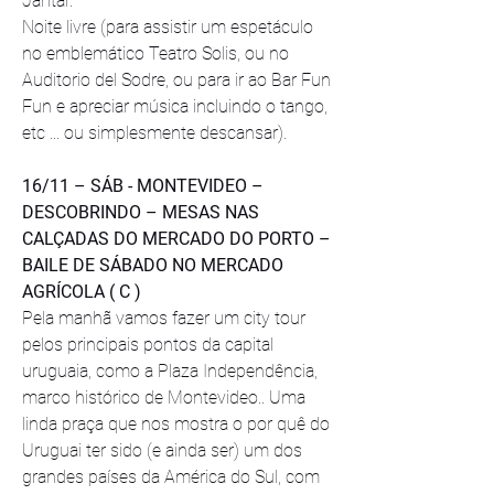
Jantar.
Noite livre (para assistir um espetáculo 
no emblemático Teatro Solis, ou no 
Auditorio del Sodre, ou para ir ao Bar Fun 
Fun e apreciar música incluindo o tango, 
etc ... ou simplesmente descansar). 
16/11 – SÁB - MONTEVIDEO – 
DESCOBRINDO – MESAS NAS 
CALÇADAS DO MERCADO DO PORTO – 
BAILE DE SÁBADO NO MERCADO 
AGRÍCOLA ( C )
Pela manhã vamos fazer um city tour 
pelos principais pontos da capital 
uruguaia, 
como a Plaza Independência, 
marco histórico de Montevideo.. Uma 
linda praça que nos mostra o por quê do 
Uruguai ter sido (e ainda ser) um dos 
grandes países da América do Sul, com 