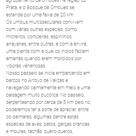
agrupamento de ombues na região do 
Prata, e o Bosque de Ombues se 
estende por uma faixa de 20 km. 
Os umbus multisseculares convivem 
com várias outras espécies, como 
micreiros, corticeiras, espinilhos, 
arrayanes, entre outras, e com a envira, 
uma planta com a qual os índios faziam 
amarras quando eram mordidos por 
víboras venenosas. 
Nosso passeio se inicia embarcando em 
barcos no Arroyo de Valizas e 
navegando calmamente em meio a uma 
paisagem muito bucólica. No passeio, 
serpenteando por cerca de 5 km pelo rio, 
poderemos ter a sorte de apreciar, entre 
os palmares, algumas dentre estas 
espécies de aves: patos, garças brancas 
e mouras, tachãs, quero-queros, 