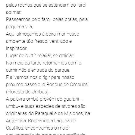
pelas rochas que se estendem do farol 
ao mar.
Passeamos pelo farol, pelas praias, pela 
pequena vila.
Aqui almoçamos à beira-mar nesse 
ambiente tão fresco, ventilado e 
inspirador.
Lugar de curtir, relaxar, se deliciar.
No meio da tarde retornamos com o 
caminhão à entrada do parque.
E aí vamos nos dirigir para nosso 
próximo passeio: o Bosque de Ombues 
(Floresta de Umbus).
A palavra ombú provém do guarani –
umbu- e suas espécies de árvores são 
originárias do Paraguai e de Misiones, na 
Argentina. Rodeando a Laguna de 
Castillos, encontramos o maior 