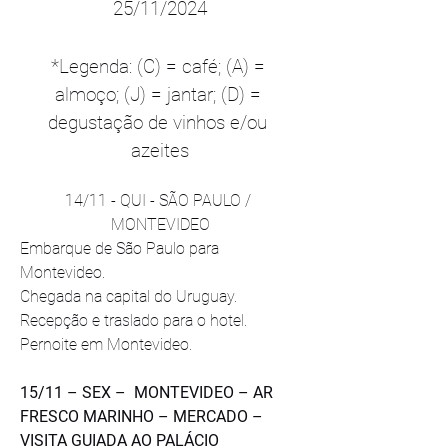
25/11/2024
*Legenda: (C) = café; (A) = 
almoço; (J) = jantar; (D) = 
degustação de vinhos e/ou 
azeites
14/11 - QUI - SÃO PAULO / 
MONTEVIDEO
Embarque de São Paulo para 
Montevideo.
Chegada na capital do Uruguay. 
Recepção e traslado para o hotel. 
Pernoite em Montevideo.
15/11 – SEX –  MONTEVIDEO – AR 
FRESCO MARINHO – MERCADO – 
VISITA GUIADA AO PALÁCIO 