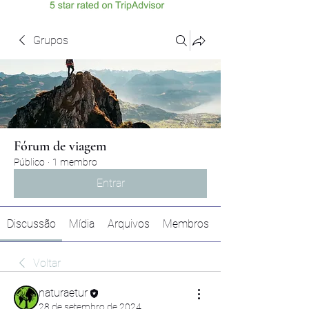
Grupos
Fórum de viagem
Público
·
1 membro
Entrar
Discussão
Mídia
Arquivos
Membros
Voltar
naturaetur
28 de setembro de 2024