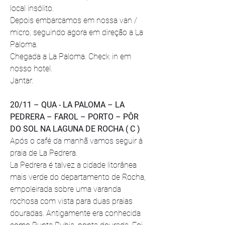
local insólito.
Depois embarcamos em nossa van / 
micro, seguindo agora em direção a La 
Paloma.
Chegada a La Paloma. Check in em 
nosso hotel.
Jantar.
20/11 – QUA - LA PALOMA – LA 
PEDRERA – FAROL – PORTO – PÔR 
DO SOL NA LAGUNA DE ROCHA ( C )
Após o café da manhã vamos seguir à 
praia de La Pedrera. 
La Pedrera é talvez a cidade litorânea 
mais verde do departamento de Rocha, 
empoleirada sobre uma varanda 
rochosa com vista para duas praias 
douradas. Antigamente era conhecida 