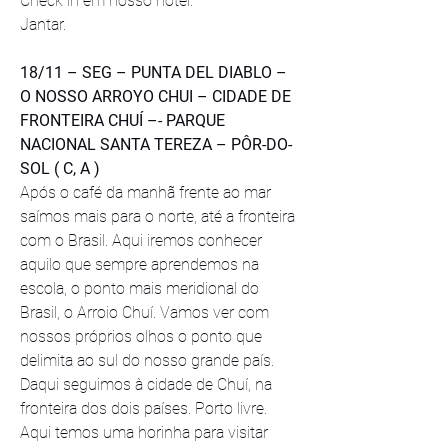
Check in em nosso hotel.
Jantar.
18/11 – SEG – PUNTA DEL DIABLO – 
O NOSSO ARROYO CHUI – CIDADE DE 
FRONTEIRA CHUÍ –- PARQUE 
NACIONAL SANTA TEREZA – PÔR-DO-
SOL ( C, A )
Após o café da manhã frente ao mar 
saímos mais para o norte, até a fronteira 
com o Brasil. Aqui iremos conhecer 
aquilo que sempre aprendemos na 
escola, o ponto mais meridional do 
Brasil, o Arroio Chuí. Vamos ver com 
nossos próprios olhos o ponto que 
delimita ao sul do nosso grande país. 
Daqui seguimos à cidade de Chuí, na 
fronteira dos dois países. Porto livre. 
Aqui temos uma horinha para visitar 