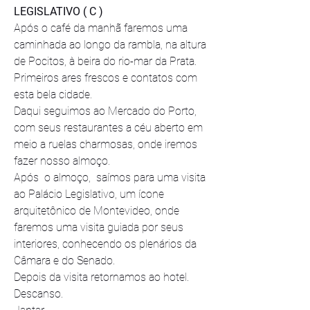
LEGISLATIVO ( C )
Após o café da manhã faremos uma 
caminhada ao longo da rambla, na altura 
de Pocitos, à beira do rio-mar da Prata. 
Primeiros ares frescos e contatos com 
esta bela cidade.
Daqui seguimos ao Mercado do Porto, 
com seus restaurantes a céu aberto em 
meio a ruelas charmosas, onde iremos 
fazer nosso almoço.
Após  o almoço,  saímos para uma visita 
ao Palácio Legislativo, um ícone 
arquitetônico de Montevideo, onde 
faremos uma visita guiada por seus 
interiores, conhecendo os plenários da 
Câmara e do Senado.  
Depois da visita retornamos ao hotel.
Descanso.