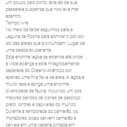
um pouco pelo porto, através de sua 
passarela suspensa que nos leva mar 
adentro.
Tempo livre.
No meio da tarde seguimos para a 
Laguna de Rocha para admirar o pôr-do-
sol das areias que a circundam. Lugar de 
uma beleza exuberante.
Esta enorme lagoa se estende até onde 
a vista alcança e está milagrosamente 
separada do Oceano Atlântico por 
apenas uma fina faixa de areia. A lagoa é 
muito rasa e abriga uma enorme 
diversidade de fauna, incluindo um dos 
maiores bandos de cisnes de pescoço 
preto, lontras e capivaras do mundo.
Durante a temporada do camarão, os 
moradores locais servem camarão e 
cerveja em uma cabana pintada em 