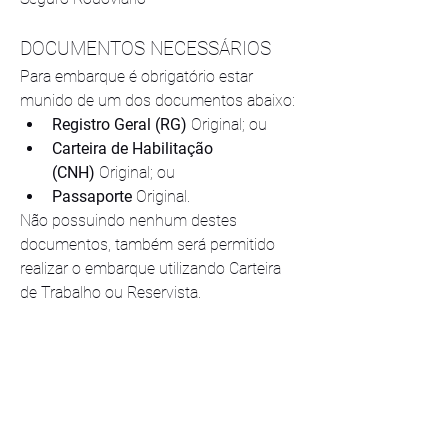
DOCUMENTOS NECESSÁRIOS
Para embarque é obrigatório estar 
munido de um dos documentos abaixo:
Registro Geral (RG)
 Original; ou
Carteira de Habilitação 
(CNH)
 Original; ou
Passaporte
 Original.
Não possuindo nenhum destes 
documentos, também será permitido 
realizar o embarque utilizando Carteira 
de Trabalho ou Reservista.
No caso de menores de idade até 16 
anos, é obrigatório:
Levar um dos documentos acima 
ou Certidão de Nascimento Original;
Embarcar acompanhado de um dos 
pais; ou parente maior de 18 anos 