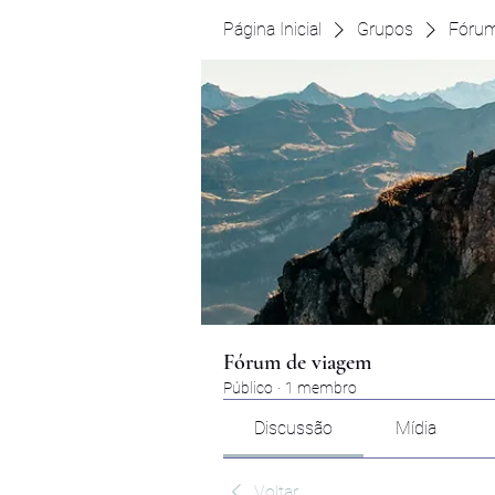
Página Inicial
Grupos
Fórum
Fórum de viagem
Público
·
1 membro
Discussão
Mídia
Voltar