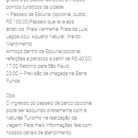
pontos turísticos da cidade.
– Passeio de Escuna (opcional, custo: 
R$ 100,00)Passeio que leva aos 
atrativos: Praia Vermelha, Praia da Lula, 
Lagoa Azul, Aquário Natural, Ilha do 
Mantimento
Almoço dentro da Escuna(opcional, 
refeições e petiscos a partir de R$ 40,00)
17:00 Retorno para São Paulo
23:00 – Previsão de chegada na Barra 
Funda
Obs.:
O ingresso do passeio de barco opcional 
pode ser adquirido diretamente com a 
Naturae Turismo na realização da 
viagem. Para mais informações fale com 
nossos canais de atendimento. 