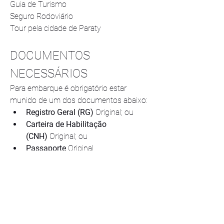
Guia de Turismo 
Seguro Rodoviário 
Tour pela cidade de Paraty 
DOCUMENTOS 
NECESSÁRIOS
Para embarque é obrigatório estar 
munido de um dos documentos abaixo:
Registro Geral (RG)
 Original; ou
Carteira de Habilitação 
(CNH)
 Original; ou
Passaporte
 Original.
Não possuindo nenhum destes 
documentos, também será permitido 
realizar o embarque utilizando Carteira 
de Trabalho ou Reservista.
No caso de menores de idade até 16 
anos, é obrigatório: