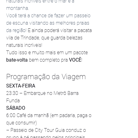
naturais incríveis entre o mar e a 
montanha.
Você terá a chance de fazer um passeio 
de escuna visitando as melhores praias 
da região! 
E ainda poderá visitar a pacata 
vila de Trindade, que guarda belezas 
naturais incríveis!
Tudo isso e muito mais em um pacote 
bate-volta
 bem completo pra 
VOCÊ
!
Programação da Viagem
SEXTA-FEIRA
23:30 – Embarque no Metrô Barra 
Funda
SÁBADO
6:00 Café da manhã (em padaria, paga o 
que consumir)
– Passeio de City Tour Guia conduz o 
grupo à pé passando pelos principais 