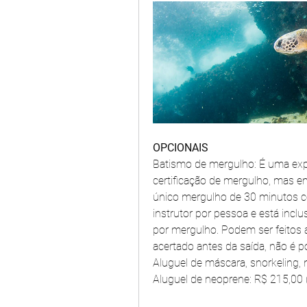
OPCIONAIS
Batismo de mergulho: É uma expe
certificação de mergulho, mas en
único mergulho de 30 minutos co
instrutor por pessoa e está incl
por mergulho. Podem ser feitos 
acertado antes da saída, não é po
Aluguel de máscara, snorkeling, 
Aluguel de neoprene: R$ 215,00 (