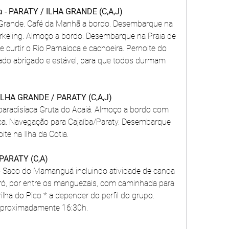
ira - PARATY / ILHA GRANDE (C,A,J)
 Grande. Café da Manhã a bordo. Desembarque na 
rkeling. Almoço a bordo. Desembarque na Praia de 
e curtir o Rio Parnaioca e cachoeira. Pernoite do 
lado abrigado e estável, para que todos durmam 
- ILHA GRANDE / PARATY (C,A,J)
paradisíaca Gruta do Acaiá. Almoço a bordo com 
tica. Navegação para Cajaíba/Paraty. Desembarque 
ite na Ilha da Cotia.
 PARATY (C,A)
o Saco do Mamanguá incluindo atividade de canoa 
ró, por entre os manguezais, com caminhada para 
ilha do Pico * a depender do perfil do grupo. 
aproximadamente 16:30h.