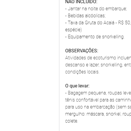
NÃO INCLUÍDO:
- Jantar na noite do embarque;
- 
Bebidas alcóolicas;
- Taxa da Gruta do Acaiá - R$ 50
espécie)
- Equipamento de snorkelling.
OBSERVAÇÕES:
Atividades de ecoturismo inclu
descanso e lazer, snorkelling, en
condições locais.
O que levar:
- Bagagem pequena, roupas leves 
tênis confortável para as caminha
para uso na embarcação (sem salto
mergulho: máscara, snorkel, roup
colete.