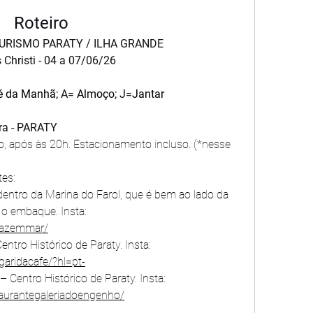
Roteiro
URISMO PARATY / ILHA GRANDE
 Christi - 04 a 07/06/26
é da Manhã; 
A=
 Almoço
; J=
Jantar
ira - PARATY
 após às 20h. Estacionamento incluso. (*nesse 
es:
entro da Marina do Farol, que é bem ao lado da 
Marina do Engenho, onde é feito o embaque. Insta: 
mazemmar/
- Restaurante Margarida Café – Centro Histórico de Paraty. Insta: 
aridacafe/?hl=pt-
Restaurante Galeria do Engenho – Centro Histórico de Paraty. Insta: 
aurantegaleriadoengenho/