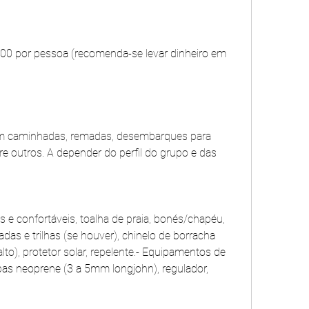
,00 por pessoa (recomenda-se levar dinheiro em 
em caminhadas, remadas, desembarques para 
tre outros. A depender do perfil do grupo e das 
e confortáveis, toalha de praia, bonés/chapéu, 
das e trilhas (se houver), chinelo de borracha 
), protetor solar, repelente.
- Equipamentos de 
as neoprene (3 a 5mm longjohn), regulador, 