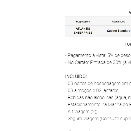
V
FO
- Pagamento à vista: 5% de desco
- No Cartão: Entrada de 30% (à vi
INCLUÍDO:
- 03 noites de hospedagem em c
- 03 almoços e 02 jantares;
- Bebidas não alcóolicas (água, ma
- Estacionamento na Marina do 
- Kit Viagem (2);
- Seguro Viagem (Consulte supl