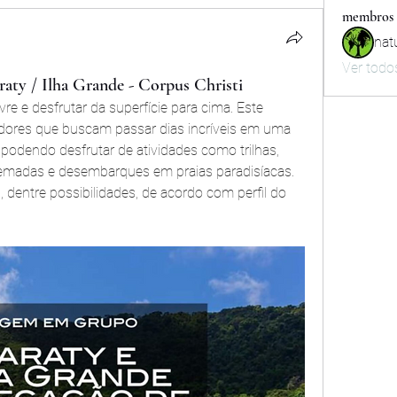
membros
nat
Ver todo
aty / Ilha Grande - Corpus Christi
ivre e desfrutar da superfície para cima. Este 
adores que buscam passar dias incríveis em uma 
odendo desfrutar de atividades como trilhas, 
, remadas e desembarques em praias paradisíacas. 
 dentre possibilidades, de acordo com perfil do 