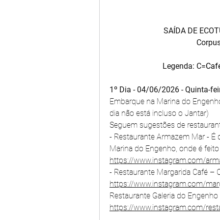
SAÍDA DE ECOT
Corpus
Legenda: C=
Caf
1º Dia - 04/06/2026 - Quinta-fe
Embarque na Marina do Engenho,
dia não está incluso o Jantar)
Seguem sugestões de restaurant
- Restaurante Armazem Mar - É d
https://www.instagram.com/ar
https://www.instagram.com/marg
https://www.instagram.com/rest