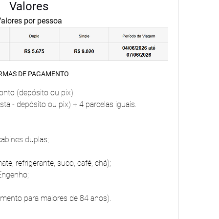
Valores
alores por pessoa
RMAS DE PAGAMENTO
nto (depósito ou pix).
sta - depósito ou pix) + 4 parcelas iguais.
abines duplas;
te, refrigerante, suco, café, chá);
Engenho;
emento para maiores de 84 anos).