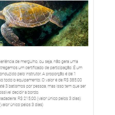
riência de mergulho, ou seja, não gera uma 
tregamos um certificado de participação. É um 
nduzido pelo instrutor. A proporção é de 1 
uso todo o equipamento. O valor é de R$ 385,00 
até 3 batismos por pessoa, mas isso tem que ser 
ssível decidir a bordo.
nadadeira: R$ 215,00 (valor único pelos 3 dias)
valor único pelos 3 dias)