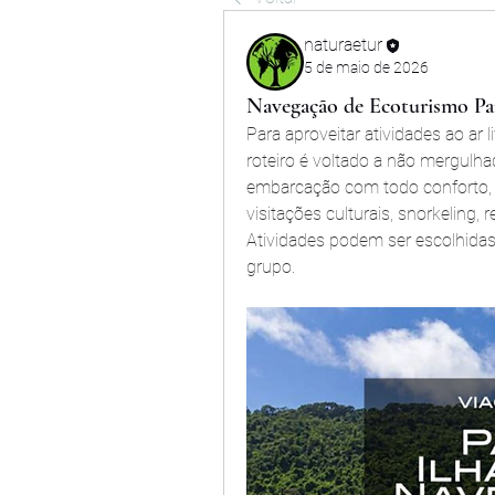
naturaetur
5 de maio de 2026
Navegação de Ecoturismo Par
Para aproveitar atividades ao ar l
roteiro é voltado a não mergulh
embarcação com todo conforto, p
visitações culturais, snorkeling
Atividades podem ser escolhidas,
grupo.