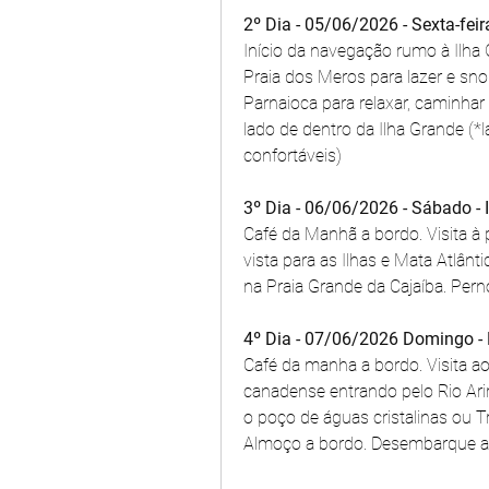
2º Dia - 05/06/2026 - Sexta-fe
Início da navegação rumo à Ilha
Praia dos Meros para lazer e sno
Parnaioca para relaxar, caminhar 
lado de dentro da Ilha Grande (*
confortáveis)
3º Dia - 06/06/2026 - Sábado 
Café da Manhã a bordo. Visita à 
vista para as Ilhas e Mata Atlân
na Praia Grande da Cajaíba. Perno
4º Dia - 07/06/2026 Domingo -
Café da manha a bordo. Visita a
canadense entrando pelo Rio Ari
o poço de águas cristalinas ou Tr
Almoço a bordo. Desembarque 