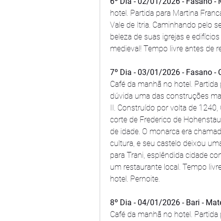
6º Dia - 02/01/2026 - Fasano - 
hotel. Partida para Martina Franc
Vale de Itria. Caminhando pelo s
beleza de suas igrejas e edifício
medieval! Tempo livre antes de re
7º Dia - 03/01/2026 - Fasano - Ca
Café da manhã no hotel. Partida p
dúvida uma das construções mai
II. Construído por volta de 1240
corte de Frederico de Hohenstauf
de idade. O monarca era chamado
cultura, e seu castelo deixou u
para Trani, esplêndida cidade c
um restaurante local. Tempo livre
hotel. Pernoite.
8º Dia - 04/01/2026 - Bari - Mate
Café da manhã no hotel. Partida 