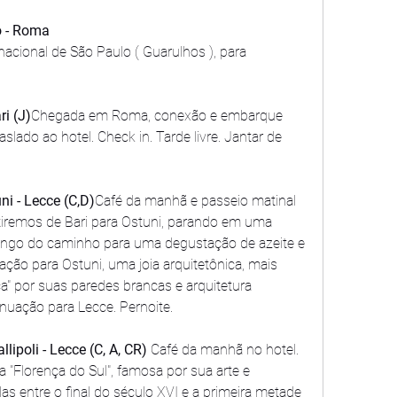
o - Roma
acional de São Paulo ( Guarulhos ), para 
i (J)
Chegada em Roma, conexão e embarque 
slado ao hotel. Check in. Tarde livre. Jantar de 
ni - Lecce (C,D)
Café da manhã e passeio matinal 
artiremos de Bari para Ostuni, parando em uma 
ongo do caminho para uma degustação de azeite e 
uação para Ostuni, uma joia arquitetônica, mais 
" por suas paredes brancas e arquitetura 
inuação para Lecce. Pernoite.
lipoli - Lecce (C, A, CR) 
Café da manhã no hotel. 
 "Florença do Sul", famosa por sua arte e 
as entre o final do século XVI e a primeira metade 