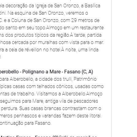
ela decoração da Igreja de San Oronzo, a Basílica 
tini. Na esquina de San Oronzo, veremos o 
.C. e a Coluna de San Oronzo, com 29 metros de 
 do santo em seu topo.Almoço em um restaurante 
s dos produtos típicos da região.À tarde, partida 
ilhosa cercada por muralhas com vista para o mar. 
 a ceia de réveillon no hotel.À noite, uma linda 
!
berobello - Polignano a Mare - Fasano (C, A)
ra Alberobello, a cidade dos trulli, Patrimônio 
picas casas com telhados cônicos, usadas como 
tas de trabalho. Visitamos a Alberobello.Almoço 
 seguimos para Mare, antiga vila de pescadores 
a perdura. Suas casas brancas contrastam com o 
úmeros penhascos e varandas fazem deste litoral. 
ontinuação para Fasano.