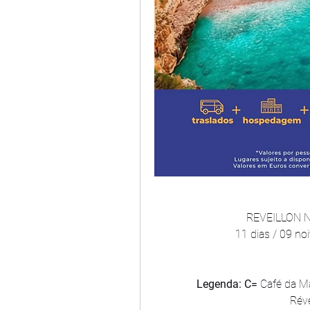
REVEILLON 
11 dias / 09 n
Legenda: C=
 Café da M
Réve