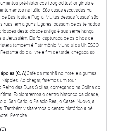
mentos pré-históricos (trogloditas) originais e, 
entamentos na Itália. São casas escavadas na 
 de Basilicata e Puglia. Muitas dessas "casas" são, 
s ruas, em alguns lugares, passam pelos telhados 
aridades desta cidade antiga é sua semelhança 
a Jerusalém. Ela foi capturada pelos olhos de 
 Matera também é Patrimônio Mundial da UNESCO. 
estante do dia livre e fim de tarde, chegada ao 
ápoles (C, A)
Café da manhã no hotel e algumas 
ra Nápoles. Ao chegar, faremos um tour 
o Reino das Duas Sicílias, começando na Colina do 
tima. Exploraremos o centro histórico da cidade, 
 San Carlo, o Palácio Real, o Castel Nuovo, a 
is. Também visitaremos o centro histórico a pé 
tel. Pernoite.
(C)