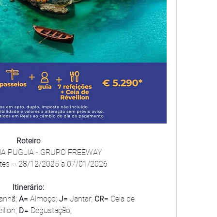
Roteiro
NA PUGLIA - GRUPO FREEWAY
oites – 28/12/2025 a 07/01/2026 
Itinerário:
anhã; 
A=
 Almoço;
 J=
 Jantar; 
CR
= Ceia de 
illon; 
D=
 Degustação;