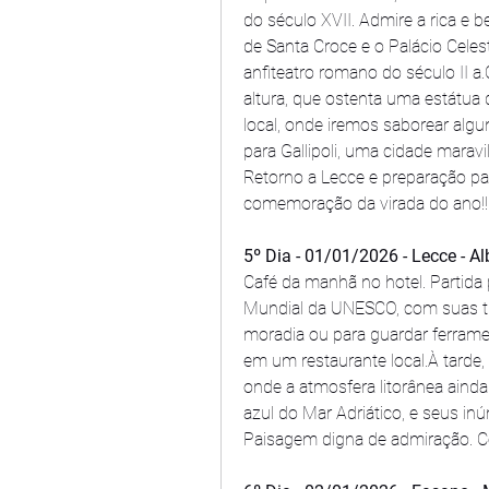
do século XVII. Admire a rica e b
de Santa Croce e o Palácio Celes
anfiteatro romano do século II a
altura, que ostenta uma estátua
local, onde iremos saborear algun
para Gallipoli, uma cidade marav
Retorno a Lecce e preparação para
comemoração da virada do ano!!
5º Dia - 01/01/2026 - Lecce - Al
Café da manhã no hotel. Partida pa
Mundial da UNESCO, com suas tí
moradia ou para guardar ferramen
em um restaurante local.À tarde,
onde a atmosfera litorânea aind
azul do Mar Adriático, e seus in
Paisagem digna de admiração. C