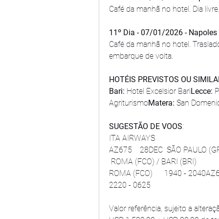
Café da manhã no hotel. Dia livre
11º Dia - 07/01/2026 - Napoles 
Café da manhã no hotel. Traslado
embarque de volta.
HOTÉIS PREVISTOS OU SIMILA
Bari:
 Hotel Excelsior Bari
Lecce:
 
Agriturismo
Matera:
 San Domenic
SUGESTÃO DE VOOS
: 
ITA AIRWAYS
AZ675    28DEC  SÃO PAULO (GR
 ROMA (FCO) / BARI (BRI)       
ROMA (FCO)      1940 - 2040AZ
2220 - 0625
Valor referência, sujeito a alteraç