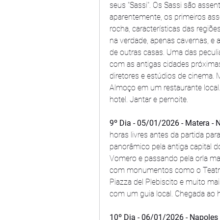
seus "Sassi". Os Sassi são assenta
aparentemente, os primeiros ass
rocha, características das regiões
na verdade, apenas cavernas, e a
de outras casas. Uma das peculi
com as antigas cidades próximas 
diretores e estúdios de cinema.
Almoço em um restaurante local.R
hotel. Jantar e pernoite.
9º Dia - 05/01/2026 - Matera - N
horas livres antes da partida pa
panorâmico pela antiga capital d
Vomero e passando pela orla marí
com monumentos como o Teatro di
Piazza del Plebiscito e muito ma
com um guia local. Chegada ao ho
10º Dia - 06/01/2026 - Napoles 