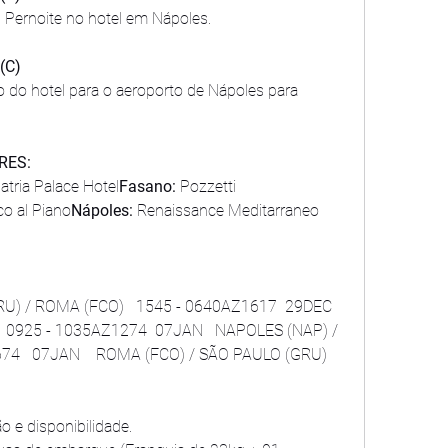
. Pernoite no hotel em Nápoles.
(C)
 do hotel para o aeroporto de Nápoles para 
RES:
Patria Palace Hotel
Fasano: 
Pozzetti 
o al Piano
Nápoles:
 Renaissance Meditarraneo
U) / ROMA (FCO)   1545 - 0640AZ1617  29DEC  
      0925 - 1035AZ1274  07JAN   NAPOLES (NAP) / 
674   07JAN    ROMA (FCO) / SÃO PAULO (GRU)  
ão e disponibilidade.