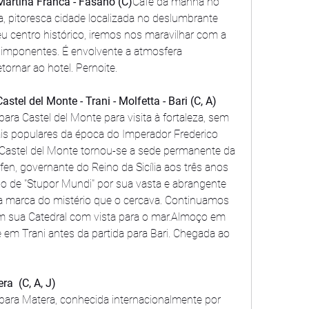
Martina Franca - Fasano (C)
Café da manhã no 
a, pitoresca cidade localizada no deslumbrante 
eu centro histórico, iremos nos maravilhar com a 
s imponentes. É envolvente a atmosfera 
tornar ao hotel. Pernoite.
stel del Monte - Trani - Molfetta - Bari (C, A)
ara Castel del Monte para visita à fortaleza, sem 
s populares da época do Imperador Frederico 
, Castel del Monte tornou-se a sede permanente da 
en, governante do Reino da Sicília aos três anos 
 de "Stupor Mundi" por sua vasta e abrangente 
ma marca do mistério que o cercava. Continuamos 
om sua Catedral com vista para o mar.Almoço em 
 em Trani antes da partida para Bari. Chegada ao 
ra  (C, A, J)
para Matera, conhecida internacionalmente por 