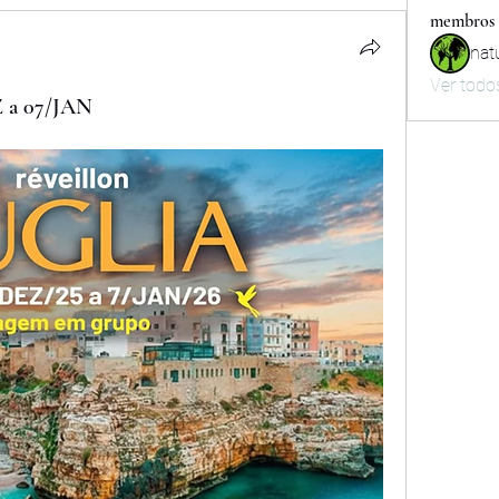
membros
nat
Ver todo
Z a 07/JAN