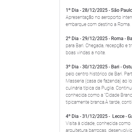
1º Dia - 28/12/2025 - São Paul
Apresentação no aeroporto intern
embarque com destino a Roma.
2º Dia - 29/12/2025 - Roma - Bar
para Bari. Chegada, recepção e tra
boas vindas a noite.
3º Dia - 30/12/2025 - Bari - Ostu
pelo centro histórico de Bari. P
Masseria (casa de fazenda) ao l
culinária típica da Puglia. Contin
conhecida como a "Cidade Branca
tipicamente branca.À tarde, cont
4º Dia - 31/12/2025 -  Lecce - Gal
Visita à cidade, conhecida como a
arquitetura barrocas, desenvolvid